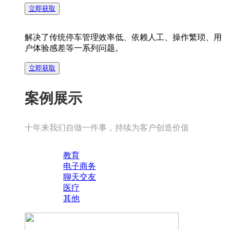
于一
取
立即获取
需求
提供
解
方
体的
决
和功
解
一体
方
全楼
解决了传统停车管理效率低、依赖人工、操作繁琐、用
智慧
能持
案
化自
户体验感差等一系列问题。
宇AI
办公
续迭
案
动治
立即获取
通行
决
是一
代升
超系
方
种利
级。
案例展示
统，
案。
用云
方
有效
计算
十年来我们自做一件事，持续为客户创造价值
地保
用户
立
技术
护公
即
立
的就
案
获
对办
教育
即
路桥
取
获
餐效
电子商务
公业
解
取
聊天交友
梁和
率更
决
解
医疗
务所
方
决
维护
快，
其他
案
方
需的
城市
案
翻台
软硬
解决
交通