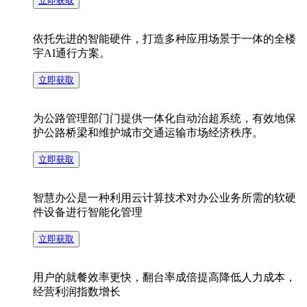
办
智
进行
立即获取
模块
案
信息
决
化设
依托先进的智能硬件，打造多种应用场景于一体的全楼
公
交
慧
宇AI通行方案。
计理
换，
念，
立即获取
方
并作
解
确保
食
出反
依托
为公路管理部门门提供一体化自动治超系统，有效地保
智
平台
应的
护公路桥梁和维护城市交通运输市场经济秩序。
先进
案
的高
智能
决
的智
立即获取
堂
可拓
服务
慧
能硬
展
系
智慧办公是一种利用云计算技术对办公业务所需的软硬
件，
方
性，
件设备进行智能化管理
统。
解
打造
停
可实
为公
立即获取
多种
现个
路管
案
应用
性化
决
用户的就餐效率更快，翻台率成倍提高降低人力成本，
立
理部
车
场景
即
经营利润指数增长
定制
获
门门