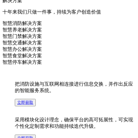
慧
解决方案
方
十年来我们只做一件事，持续为客户创造价值
解
门
智慧消防解决方案
智
智慧养老解决方案
案
智慧门禁解决方案
决
智慧交通解决方案
禁
智慧办公解决方案
慧
智慧食堂解决方案
智慧停车解决方案
方
解
交
把消
智
把消防设施与互联网相连接进行信息交换，并作出反应
防设
的智能服务系统。
案
决
施与
通
立即获取
慧
互联
网相
采用模块化设计理念，确保平台的高可拓展性，可实现
方
解
个性化定制需求和功能持续迭代升级。
连接
采用