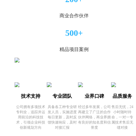
商业合作伙伴
500+
精品项目案例
技术支持
专业团队
业界口碑
品质服务
公司拥有多项技术
具备各工种专业研
经过多年发展，公司
售后无忧，24
专利全，追踪并运
发人员，实施进度
再建立了广泛的合作
小时随时待
用前沿的科技技
每日更新，及时反
伙伴网络，再业界拥
命，一对一专
术，引领企业科技
馈快速响应，及时
有良好的知名度和信
属技术售后无
创新规划方向
对接汇报
誉度
缝对接