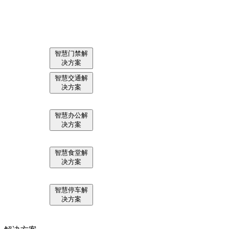
智
慧
智慧消防解
智慧养老解
智慧门禁解
决方案
决方案
决方案
消
智慧交通解
智
决方案
智慧办公解
防
决方案
慧
智慧食堂解
解
决方案
养
智
智慧停车解
决方案
决
老