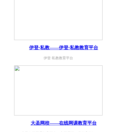
率成
件设
了传
运输
倍提
备进
统停
市场
高降
行智
车管
经济
低人
能化
理效
秩
力成
管理
率
序。
伊登·私教——伊登·私教教育平台
本，
低、
经营
伊登·私教教育平台
依赖
利润
立
立
人
即
指数
即
获
获
工、
取
增长
取
解
操作
解
决
决
方
繁
方
案
案
琐、
立
即
用户
获
大圣网校——在线网课教育平台
取
体验