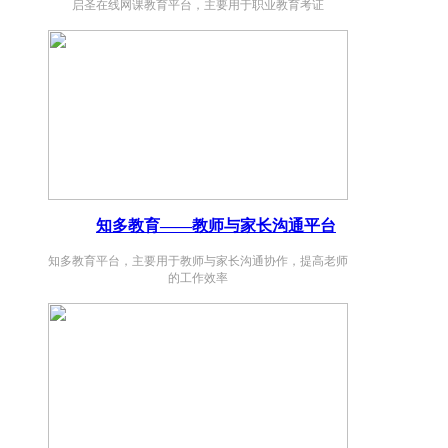
解
启圣在线网课教育平台，主要用于职业教育考证
决
感差
方
等一
案
系列
问
题。
知多教育——教师与家长沟通平台
立
即
知多教育平台，主要用于教师与家长沟通协作，提高老师
获
的工作效率
取
解
决
方
案